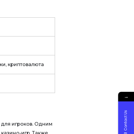
ки, криптовалюта
→
Contact Us
 для игроков. Одним
 казино-игр. Также