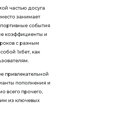
ой частью досуга
 место занимает
 спортивные события
ые коэффициенты и
роков с разным
собой 1хбет, как
ьзователям.
 ее привлекательной
рианты пополнения и
о всего прочего,
ним из ключевых