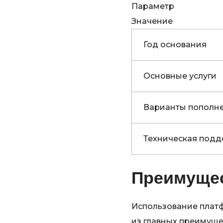
Параметр
Значение
Год основания
Основные услуги
Варианты пополн
Техническая под
Преимущес
Использование платф
из главных преимуще