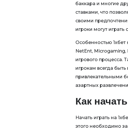
баккара и многие др
ставками, что позво
своими предпочтения
игроки могут играть
Особенностью 1хбет 
NetEnt, Microgaming, 
игрового процесса. 
игрокам всегда быть 
привлекательными б
азартных развлечени
Как начать
Начать играть на 1хб
этого необходимо за