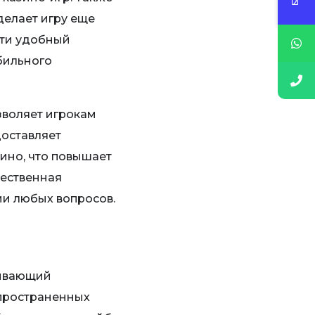
делает игру еще
сти удобный
бильного
зволяет игрокам
доставляет
зино, что повышает
чественная
ии любых вопросов.
тывающий
спространенных