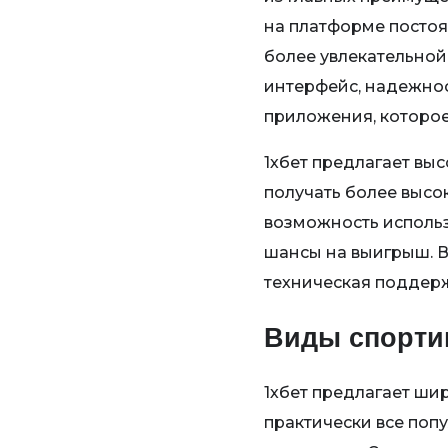
на платформе постоя
более увлекательной
интерфейс, надежнос
приложения, которое
1хбет предлагает вы
получать более высо
возможность использ
шансы на выигрыш. 
техническая поддерж
Виды спорти
1хбет предлагает ши
практически все поп