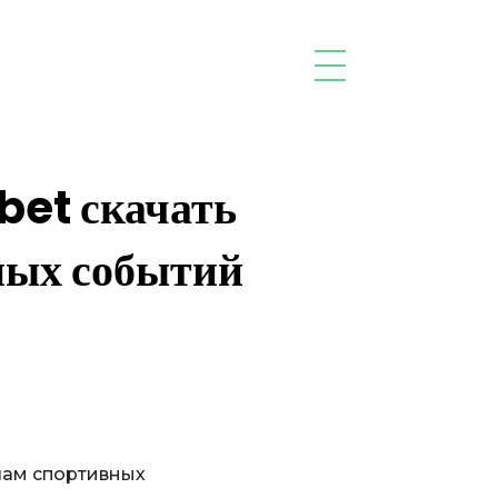
bet скачать
ных событий
ячам спортивных