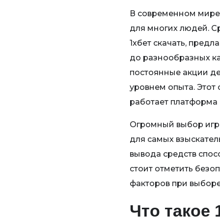
В современном мире
для многих людей. С
1хбет скачать, пред
до разнообразных ка
постоянные акции д
уровнем опыта. Этот 
работает платформа 
Огромный выбор игр 
для самых взыскател
вывода средств спос
стоит отметить безо
факторов при выборе
Что такое 