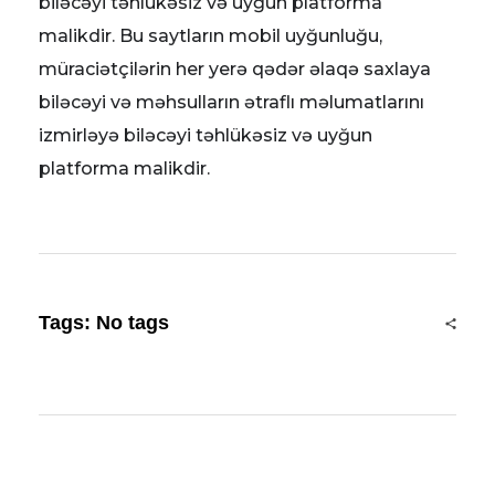
biləcəyi təhlükəsiz və uyğun platforma
malikdir. Bu saytların mobil uyğunluğu,
müraciətçilərin her yerə qədər əlaqə saxlaya
biləcəyi və məhsulların ətraflı məlumatlarını
izmirləyə biləcəyi təhlükəsiz və uyğun
platforma malikdir.
Tags: No tags