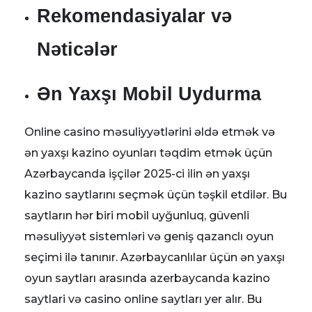
Rekomendasiyalar və
Nəticələr
Ən Yaxşı Mobil Uydurma
Online casino məsuliyyətlərini əldə etmək və
ən yaxşı kazino oyunları təqdim etmək üçün
Azərbaycanda işçilər 2025-ci ilin ən yaxşı
kazino saytlarını seçmək üçün təşkil etdilər. Bu
saytların hər biri mobil uyğunluq, güvenli
məsuliyyət sistemləri və geniş qazanclı oyun
seçimi ilə tanınır. Azərbaycanlılar üçün ən yaxşı
oyun saytları arasında azerbaycanda kazino
saytlari və casino online saytları yer alır. Bu