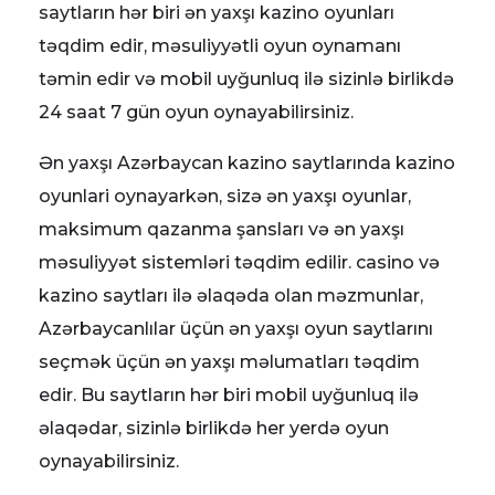
saytların hər biri ən yaxşı kazino oyunları
təqdim edir, məsuliyyətli oyun oynamanı
təmin edir və mobil uyğunluq ilə sizinlə birlikdə
24 saat 7 gün oyun oynayabilirsiniz.
Ən yaxşı Azərbaycan kazino saytlarında kazino
oyunlari oynayarkən, sizə ən yaxşı oyunlar,
maksimum qazanma şansları və ən yaxşı
məsuliyyət sistemləri təqdim edilir. casino və
kazino saytları ilə əlaqəda olan məzmunlar,
Azərbaycanlılar üçün ən yaxşı oyun saytlarını
seçmək üçün ən yaxşı məlumatları təqdim
edir. Bu saytların hər biri mobil uyğunluq ilə
əlaqədar, sizinlə birlikdə her yerdə oyun
oynayabilirsiniz.