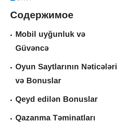
Содержимое
Mobil uyğunluk və
Güvəncə
Oyun Saytlarının Nəticələri
və Bonuslar
Qeyd edilən Bonuslar
Qazanma Təminatları