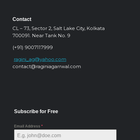
Contact
CL – 73, Sector 2, Salt Lake City, Kolkata
700091. Near Tank No. 9
(+91) 9007117999
ragini_ag@yahoo.com
contact@raginiagarrwal.com
Subscribe for Free
Email Address
*