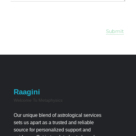
Raagini
Welcome To Metaphysics
Our unique blend of astrological services
sets us apart as a trusted and reliable
source for personalized support and