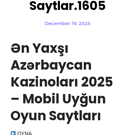
Saytlar.1605
December 19, 2025
Ən Yaxşı
Azərbaycan
Kazinoları 2025
– Mobil Uyğun
Oyun Saytları
OYNA