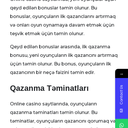
qeyd edilən bonuslar təmin olunur. Bu
bonuslar, oyunçuların ilk qazanclarını artırmaq
və onları oyun oynamaya davam etmək üçün
teşvik etmək üçün təmin olunur.
Qeyd edilən bonuslar arasında, ilk qazanma
bonusu, yeni oyunçuların ilk qazancını artırmaq
üçün təmin olunur. Bu bonus, oyunçuların ilk
qazancının bir neçə faizini təmin edir.
→
Qazanma Təminatları
Contact Us
Online casino saytlarında, oyunçuların
qazanma təminatları təmin olunur. Bu
təminatlar, oyunçuların qazancını qorumaq və