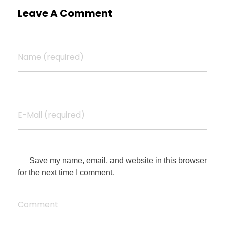
Leave A Comment
Name (required)
E-Mail (required)
Save my name, email, and website in this browser
for the next time I comment.
Comment