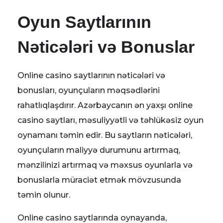
Oyun Saytlarının
Nəticələri və Bonuslar
Online casino saytlarının nəticələri və
bonusları, oyunçuların məqsədlərini
rahatlıqlaşdırır. Azərbaycanın ən yaxşı online
casino saytları, məsuliyyətli və təhlükəsiz oyun
oynamanı təmin edir. Bu saytların nəticələri,
oyunçuların maliyyə durumunu artırmaq,
mənzilinizi artırmaq və məxsus oyunlarla və
bonuslarla müraciət etmək mövzusunda
təmin olunur.
Online casino saytlarında oynayanda,