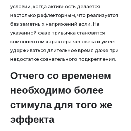
условии, когда активность делается
настолько рефлекторным, что реализуется
без заметных напряжений воли. На
указанной фазе привычка становится
компонентом характера человека и умеет
удерживаться длительное время даже при
недостатке сознательного подкрепления.
Отчего со временем
необходимо более
стимула для того же
эффекта