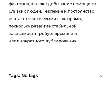
факторов, а также добывание помощи от
близких людей. Терпение и постоянство
считаются ключевыми факторами,
поскольку развитие стабильной
зависимости требует времени и
неоднократного дублирования.
Tags: No tags