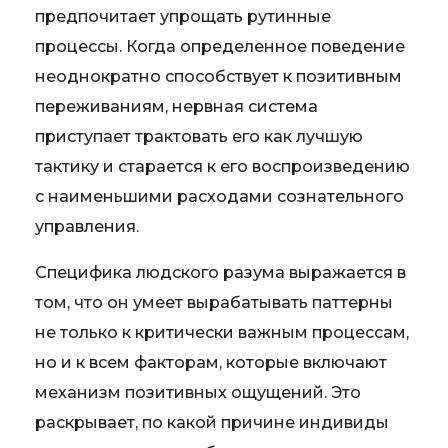
предпочитает упрощать рутинные
процессы. Когда определенное поведение
неоднократно способствует к позитивным
переживаниям, нервная система
приступает трактовать его как лучшую
тактику и старается к его воспроизведению
с наименьшими расходами сознательного
управления.
Специфика людского разума выражается в
том, что он умеет вырабатывать паттерны
не только к критически важным процессам,
но и к всем факторам, которые включают
механизм позитивных ощущений. Это
раскрывает, по какой причине индивиды