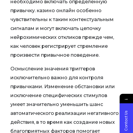
необходимо включать определенную
привычку. казино онлайн особенно
чувствительны к таким контекстуальным
сигналам и могут включать цепочку
нейрохимических откликов прежде чем,
как человек регистрирует стремление
произвести привычное поведение.
Осмысление значения триггеров
исключительно важно для контроля
привычками. Изменение обстановки или
исключение специфических стимулов
→
умеет значительно уменьшить шанс
Contact Us
автоматического реализации негативного
действия, в то время как создание новых
благоприятных факторов помогает