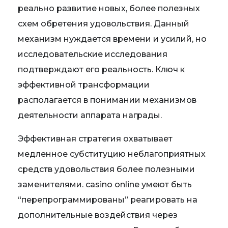
реально развитие новых, более полезных
схем обретения удовольствия. Данный
механизм нуждается времени и усилий, но
исследовательские исследования
подтверждают его реальность. Ключ к
эффективной трансформации
располагается в понимании механизмов
деятельности аппарата награды.
Эффективная стратегия охватывает
медленное субституцию неблагоприятных
средств удовольствия более полезными
заменителями. casino online умеют быть
“перепрограммированы” реагировать на
дополнительные воздействия через