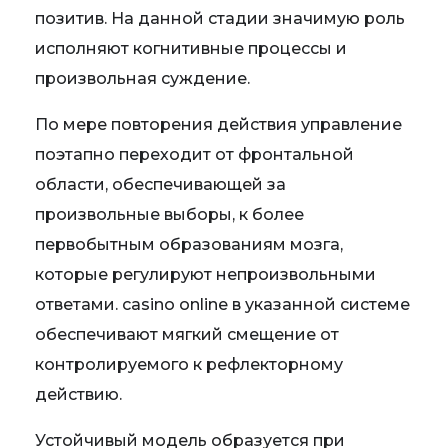
позитив. На данной стадии значимую роль
исполняют когнитивные процессы и
произвольная суждение.
По мере повторения действия управление
поэтапно переходит от фронтальной
области, обеспечивающей за
произвольные выборы, к более
первобытным образованиям мозга,
которые регулируют непроизвольными
ответами. casino online в указанной системе
обеспечивают мягкий смещение от
контролируемого к рефлекторному
действию.
Устойчивый модель образуется при