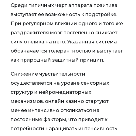
Среди типичных черт аппарата позитива
выступает ее возможность к подстройке.
При регулярном влиянии одного и того же
раздражителя мозг постепенно снижает
силу отклика на него. Указанная система
обозначается толерантностью и выступает
как природный защитный принцип.
Снижение чувствительности
осуществляется на уровне сенсорных
структур и нейромедиаторных
механизмов. онлайн казино стартуют
менее интенсивно откликаться на
постоянные факторы, что приводит к
потребности наращивать интенсивность