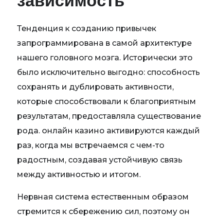
зависимость
Тенденция к созданию привычек
запрограммирована в самой архитектуре
нашего головного мозга. Исторически это
было исключительно выгодно: способность
сохранять и дублировать активности,
которые способствовали к благоприятным
результатам, предоставляла существование
рода. онлайн казино активируются каждый
раз, когда мы встречаемся с чем-то
радостным, создавая устойчивую связь
между активностью и итогом.
Нервная система естественным образом
стремится к сбережению сил, поэтому он