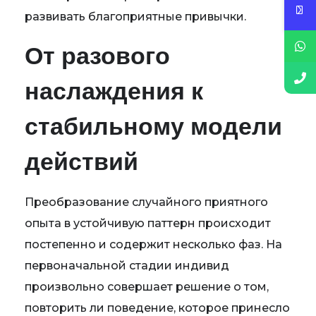
развивать благоприятные привычки.
От разового
наслаждения к
стабильному модели
действий
Преобразование случайного приятного
опыта в устойчивую паттерн происходит
постепенно и содержит несколько фаз. На
первоначальной стадии индивид
произвольно совершает решение о том,
повторить ли поведение, которое принесло