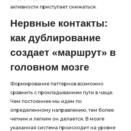
активности приступает снижаться.
Нервные контакты:
как дублирование
создает «маршрут» в
головном мозге
Формирование паттернов возможно
сравнить с прокладыванием пути в чаще.
Чем постояннее мы идем по
определенному направлению, тем более
четким и легким он делается. В мозге
указанная система происходит на уровне