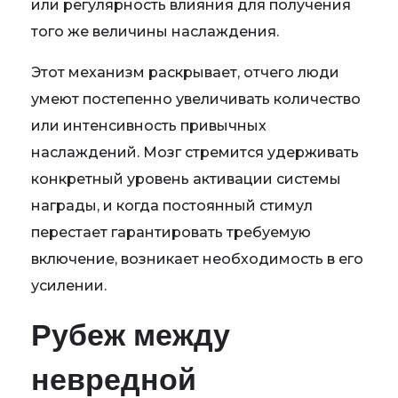
или регулярность влияния для получения
того же величины наслаждения.
Этот механизм раскрывает, отчего люди
умеют постепенно увеличивать количество
или интенсивность привычных
наслаждений. Мозг стремится удерживать
конкретный уровень активации системы
награды, и когда постоянный стимул
перестает гарантировать требуемую
включение, возникает необходимость в его
усилении.
Рубеж между
невредной