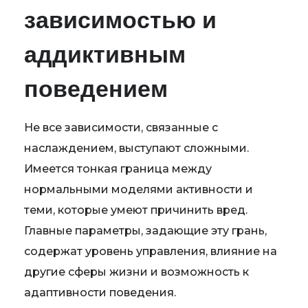
зависимостью и
аддиктивным
поведением
Не все зависимости, связанные с
наслаждением, выступают сложными.
Имеется тонкая граница между
нормальными моделями активности и
теми, которые умеют причинить вред.
Главные параметры, задающие эту грань,
содержат уровень управления, влияние на
другие сферы жизни и возможность к
адаптивности поведения.